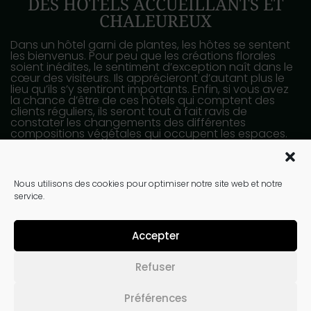
DES HÔTELS ACCUEILLANTS ET
CHALEUREUX
Dans un hôtel garni de plantes, les hôtes se sentent
les bienvenus. Pour peu que les créations florales
soient inédites, le sentiment d’exception naît dans le
cœur des visiteurs. Ils apprécieront d’autant plus le
lieu qu’ils s’y sentiront importants. Enfin, si vous avez
la chance d’être de ces hôtels qui comptent des
clients réguliers, ils seront tout à fait ravis de
constater les changements des différentes
compositions végétales qui occupent les espaces.
Le changement, c’est maintenant.
Nous utilisons des cookies pour optimiser notre site web et notre
service.
Accepter
Refuser
Préférences