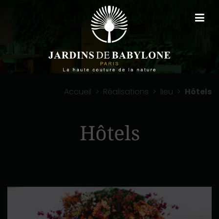
Accueil
>
Réalisations
>
lieu
>
Hôtels
Hôtels