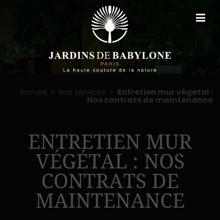
Accueil
>
Nos services
>
Entretien mur végétal :
Nos contrats de maintenance
ENTRETIEN MUR
VÉGÉTAL : NOS
CONTRATS DE
MAINTENANCE