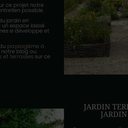
ur ce projet notre
ntretien possible.
du jardin en
 un espace laissé
ènes si développe et
 du
paysagisme à
e notre blog ou
s et terrasses
sur ce
JARDIN TER
JARDI