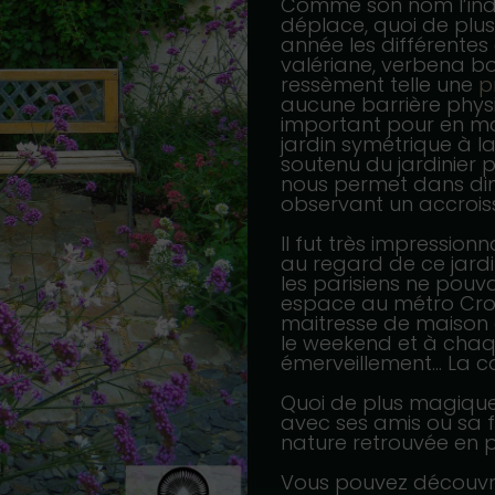
Comme son nom l’indi
déplace, quoi de plu
année les différente
valériane, verbena bon
ressèment telle une
p
aucune barrière physi
important pour en mai
jardin symétrique à la
soutenu du jardinier 
nous permet dans dim
observant un accroi
Il fut très impression
au regard de ce jardi
les parisiens ne pouva
espace au métro Croi
maitresse de maison
le weekend et à chaq
émerveillement… La c
Quoi de plus magiqu
avec ses amis ou sa f
nature retrouvée en pl
Vous pouvez découvr