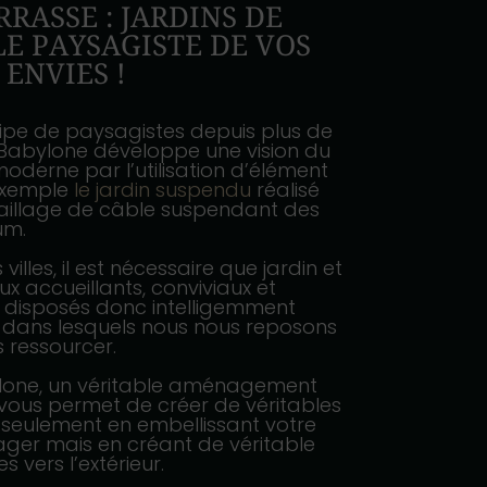
RRASSE : JARDINS DE
LE PAYSAGISTE DE VOS
ENVIES !
pe de paysagistes depuis plus de
e Babylone développe une vision du
oderne par l’utilisation d’élément
’exemple
le jardin suspendu
réalisé
aillage de câble suspendant des
um.
lles, il est nécessaire que jardin et
eux accueillants, conviviaux et
 disposés donc intelligemment
ux dans lesquels nous nous reposons
s ressourcer.
ylone, un véritable aménagement
 vous permet de créer de véritables
 seulement en embellissant votre
r mais en créant de véritable
 vers l’extérieur.