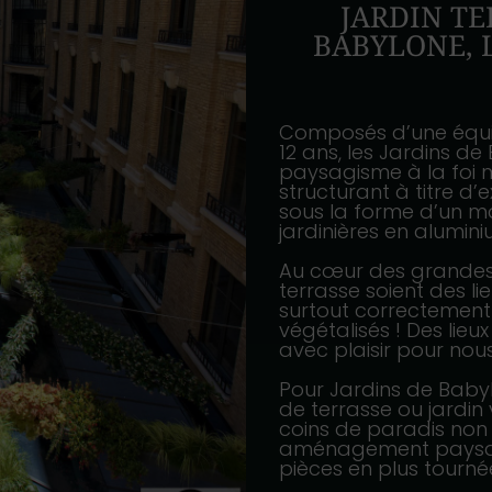
JARDIN TE
BABYLONE, 
Composés d’une équi
12 ans, les Jardins d
paysagisme à la foi m
structurant à titre d
sous la forme d’un m
jardinières en alumini
Au cœur des grandes vi
terrasse soient des li
surtout correctement
végétalisés ! Des lie
avec plaisir pour nou
Pour Jardins de Bab
de terrasse ou jardin
coins de paradis non
aménagement paysage
pièces en plus tournées