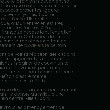
que le jardin en mouvement se
s beau que d’observer année après
s espèces présentes (gaura,
ariensis, lychnis…) qui se
rairie fleurie
. Elle croient sans
que, aucun entretien est très
ntenir les formes. A l’opposé d’un
 française nécessitant l’entretien
paysagiste. Cette idée de jardin
inuer la maintenance tout en
ssement de
biodiversité
certain.
nant de voir la réaction des citadins
n insoupçonné. Les montreuillois et
ient s’imaginer dé couvrir un tel
x de Chavaux et pourtant ci. La
 organise de nombreux barbecue
ue fois c’est le même
ampagne est à Paris !
e que de partager un bon moment
amille dehors au milieu d’une
ein centre-ville urbain.
ir d’autres aménagement de