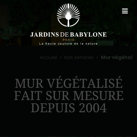
Accueil
>
Nos services
>
Mur végétal
MUR VÉGÉTALISÉ
FAIT SUR MESURE
DEPUIS 2004