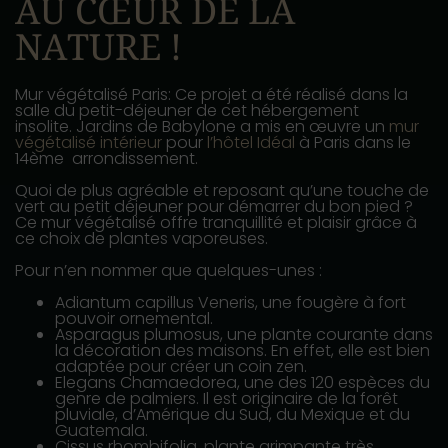
AU CŒUR DE LA
NATURE !
Mur végétalisé Paris: Ce projet a été réalisé dans la
salle du petit-déjeuner de cet hébergement
insolite. Jardins de Babylone a mis en œuvre un
mur
végétalisé intérieur
pour
l’hôtel Idéal
à Paris dans le
14ème arrondissement.
Quoi de plus agréable et reposant qu’une touche de
vert au petit déjeuner pour démarrer du bon pied ?
Ce mur végétalisé offre tranquillité et plaisir grâce à
ce choix de plantes vaporeuses.
Pour n’en nommer que quelques-unes :
Adiantum capillus Veneris, une fougère à fort
pouvoir ornemental.
Asparagus plumosus, une plante courante dans
la décoration des maisons. En effet, elle est bien
adaptée pour créer un coin zen.
Elegans Chamaedorea, une des 120 espèces du
genre de palmiers. Il est originaire de la forêt
pluviale, d’Amérique du Sud, du Mexique et du
Guatemala.
Cissus rhombifolia, plante grimpante très