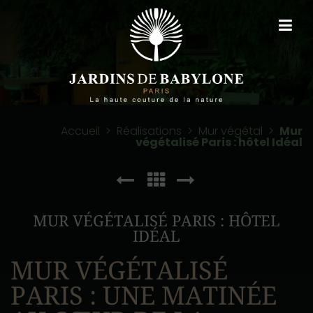
Accueil
>
Réalisations
>
Mur végétal
>
Mur
végétalisé Paris : hôtel Idéal
MUR VÉGÉTALISÉ PARIS : HÔTEL
IDÉAL
MUR VÉGÉTALISÉ
PARIS : UNE MATINÉE