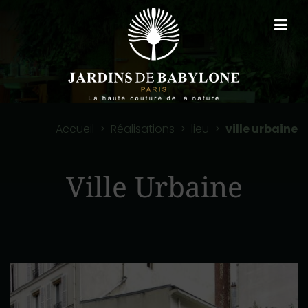
Accueil
>
Réalisations
>
lieu
>
ville urbaine
Ville Urbaine