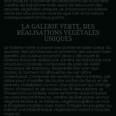
aux visiteurs d’observer les réalisations de la société
Jardins de Babylone mais aussi de découvrir des
œuvres végétales uniques. Le Showroom La Galerie
Verte est une preuve vivante que l’art et la nature
correspondent en tous points.
LA GALERIE VERTE, DES
RÉALISATIONS VÉGÉTALES
UNIQUES
La Galerie Verte a ouvert ses portes en plein cœur du
quartier des architectes et renferme des secrets bien
gardés. Les curieux pourront alors y découvrir le
célèbre Baobab réalisé par Jardins de Babylone. Une
structure colossale composée de près de 4400
morceaux de bambou. Assemblés les-uns-aux-
autres, ils forment la silhouette de cet arbre
majestueux. Composé de sections démontables, cet
arbre peut s’habiller de toutes sortes de fleurs et de
plantes, stabilisées ou non. Une structure qui change
donc d’aspect et de couleur au fil des saisons. Le
Showroom La Galerie Verte renferme aussi d’autres
œuvres importantes by Jardins de Babylone. Le mur
végétal Moebius, le tableau végétal papillon, un mur
a étagères mobiles avec banc intégré en peuplier ou
même une bibliothèque végétalisée raviront tous les
regards.