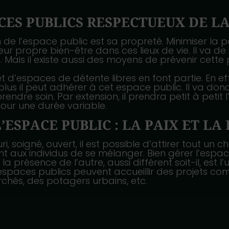
CES PUBLICS RESPECTUEUX DE L
 de l’espace public est sa propreté. Minimiser la pol
ur propre bien-être dans ces lieux de vie. Il va de 
Mais il existe aussi des moyens de prévenir cette p
d’espaces de détente libres en font partie. En effet
 plus il peut adhérer à cet espace public. Il va do
ndre soin. Par extension, il prendra petit à peti
pour une durée variable.
L’ESPACE PUBLIC : LA PAIX ET L
 soigné, ouvert, il est possible d’attirer tout un ch
nt aux individus de se mélanger. Bien gérer l’espa
 la présence de l’autre, aussi différent soit-il, est
s espaces publics peuvent accueillir des projets c
chés, des potagers urbains, etc.