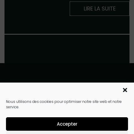
LIRE LA SUITE
10 rue de la bourse
Paris 75002
Nous utilisons des cookies pour optimiser notre site web et notre
service.
01 40 41 90 40
contact@jardinsdebabylone.fr
Accepter