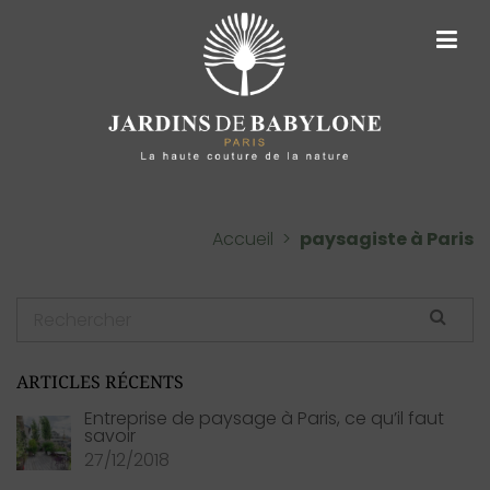
ARCHIVES DE TAGS :
PAYSAGISTE À PARIS
Accueil
>
paysagiste à Paris
ARTICLES RÉCENTS
Entreprise de paysage à Paris, ce qu’il faut
savoir
27/12/2018