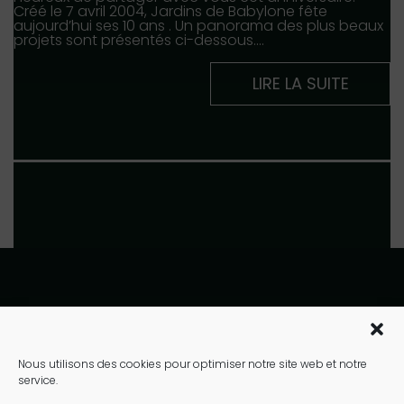
Créé le 7 avril 2004, Jardins de Babylone fête
aujourd’hui ses 10 ans . Un panorama des plus beaux
projets sont présentés ci-dessous.…
LIRE LA SUITE
10 rue de la bourse
Paris 75002
Nous utilisons des cookies pour optimiser notre site web et notre
service.
01 40 41 90 40