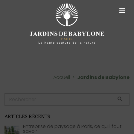
ARCHIVES DE TAGS :
JARDINS DE
BABYLONE
Accueil
>
Jardins de Babylone
ARTICLES RÉCENTS
Entreprise de paysage à Paris, ce qu’il faut
savoir