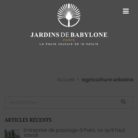
ARCHIVES DE TAGS :
AGRICULTURE
URBAINE
Accueil
>
agriculture urbaine
ARTICLES RÉCENTS
Entreprise de paysage à Paris, ce qu’il faut
savoir