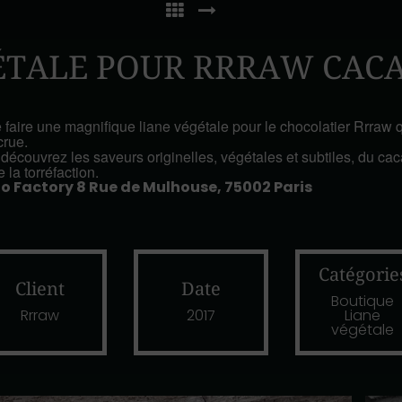
ÉTALE POUR RRRAW CAC
 faire une magnifique liane végétale pour le chocolatier Rrraw qu
crue.
écouvrez les saveurs originelles, végétales et subtiles, du cac
 la torréfaction.
o Factory
8 Rue de Mulhouse, 75002 Paris
Catégorie
Client
Date
Boutique
Rrraw
2017
Liane
végétale